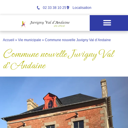
02 33 38 10 25
Localisation
Accueil
»
Vie municipale
»
Commune nouvelle Juvigny Val d’Andaine
Commune nouvelle Juvigny Val
d’Andaine