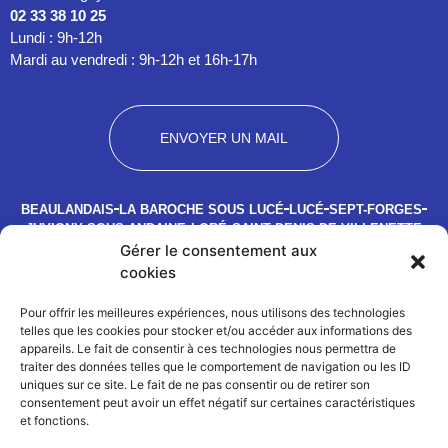
02 33 38 10 25
Lundi : 9h-12h
Mardi au vendredi : 9h-12h et 16h-17h
ENVOYER UN MAIL
BEAULANDAIS
LA BAROCHE SOUS LUCÉ
LUCÉ
SEPT-FORGES
JUVIGNY SOUS ANDAINE
LORÉ
SAINT DENIS DE VILLENETTE
Gérer le consentement aux
Copyright 2026
Plan du site
Mentions légales
Politique de confidentialité
cookies
Actualités
Galerie
Démarches en lignes
Pour offrir les meilleures expériences, nous utilisons des technologies
Juvigny Val d'Andaine
telles que les cookies pour stocker et/ou accéder aux informations des
appareils. Le fait de consentir à ces technologies nous permettra de
traiter des données telles que le comportement de navigation ou les ID
uniques sur ce site. Le fait de ne pas consentir ou de retirer son
consentement peut avoir un effet négatif sur certaines caractéristiques
et fonctions.